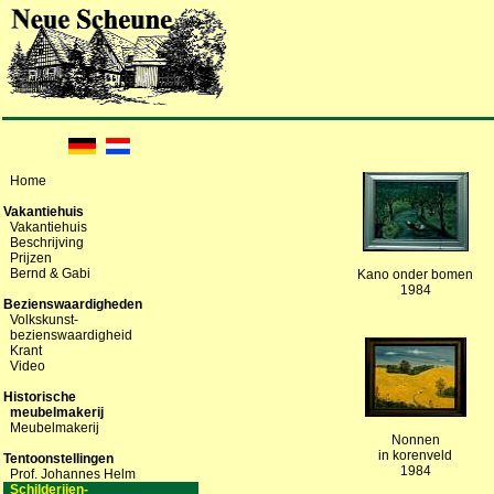
Home
Vakantiehuis
Vakantiehuis
Beschrijving
Prijzen
Bernd & Gabi
Kano onder bomen
1984
Bezienswaardigheden
Volkskunst-
bezienswaardigheid
Krant
Video
Historische
meubelmakerij
Meubelmakerij
Nonnen
in korenveld
Tentoonstellingen
1984
Prof. Johannes Helm
Schilderijen-